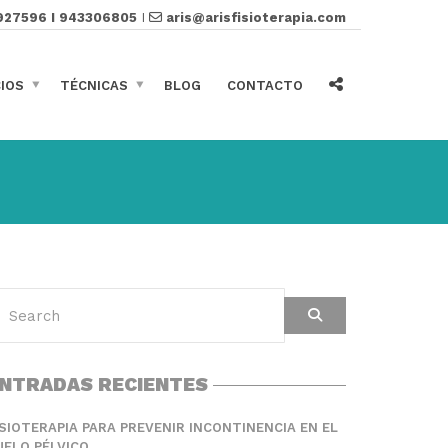
927596 I 943306805
I
aris@arisfisioterapia.com
CIOS
TÉCNICAS
BLOG
CONTACTO
NTRADAS RECIENTES
ISIOTERAPIA PARA PREVENIR INCONTINENCIA EN EL
UELO PÉLVICO