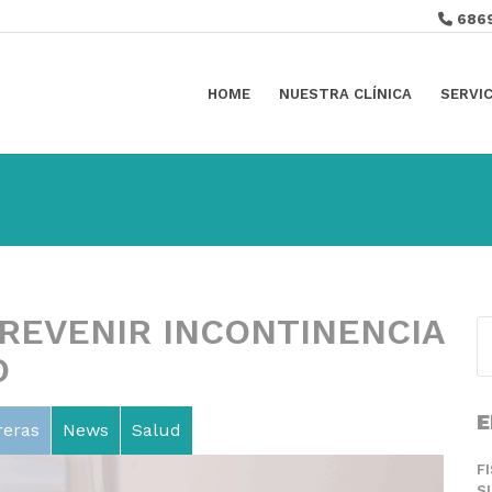
686
HOME
NUESTRA CLÍNICA
SERVI
PREVENIR INCONTINENCIA
O
E
reras
News
Salud
F
S