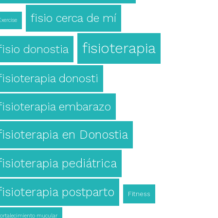
fisio cerca de mí
Exercise
fisioterapia
fisio donostia
fisioterapia donosti
fisioterapia embarazo
fisioterapia en Donostia
fisioterapia pediátrica
fisioterapia postparto
Fitness
fortalecimiento mucular