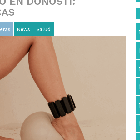
O EN DONOSTI:
CAS
eras
News
Salud