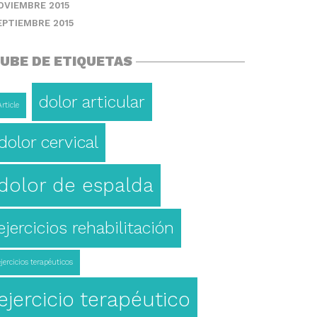
OVIEMBRE 2015
EPTIEMBRE 2015
UBE DE ETIQUETAS
dolor articular
Article
dolor cervical
dolor de espalda
ejercicios rehabilitación
ejercicios terapéuticos
ejercicio terapéutico