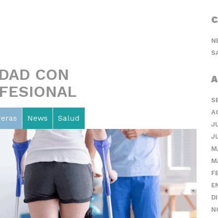
C
N
S
IDAD CON
A
OFESIONAL
S
A
reras
News
Salud
J
J
M
M
F
E
D
N