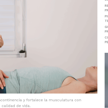
R
P
P
T
G
P
C
P
incontinencia y fortalece la musculatura con
 calidad de vida.