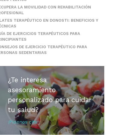
ECUPERA LA MOVILIDAD CON REHABILITACIÓN
ROFESIONAL
ILATES TERAPÉUTICO EN DONOSTI: BENEFICIOS Y
ÉCNICAS
UÍA DE EJERCICIOS TERAPÉUTICOS PARA
RINCIPIANTES
ONSEJOS DE EJERCICIO TERAPÉUTICO PARA
ERSONAS SEDENTARIAS
¿Te interesa
asesoramiento
personalizado para cuidar
tu salud?
¡Pídenos cita!