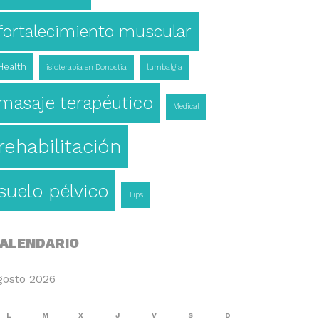
fortalecimiento muscular
Health
isioterapia en Donostia
lumbalgia
masaje terapéutico
Medical
rehabilitación
suelo pélvico
Tips
ALENDARIO
gosto 2026
L
M
X
J
V
S
D