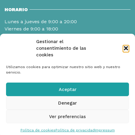
HORARIO
Lunes a jueves de 9:00 a 20:00
Viernes de 9:00 a 18:00
Gestionar el
consentimiento de las
cookies
Utilizamos cookies para optimizar nuestro sitio web y nuestro
servicio.
Aceptar
Denegar
Ver preferencias
© Aris - fisioterapia y salud. Todos los derechos
reservados
aris@arisfisioterapia.com
I
Diseño Web: Diséñame
Política de cookies
Política de privacidad
Impressum