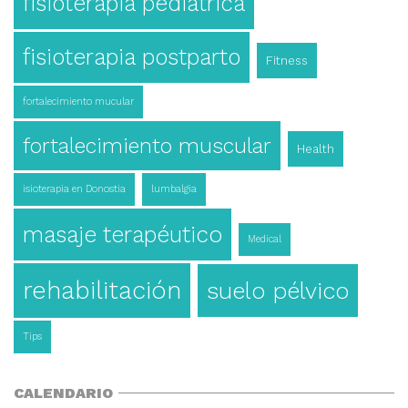
fisioterapia pediátrica
fisioterapia postparto
Fitness
fortalecimiento mucular
fortalecimiento muscular
Health
isioterapia en Donostia
lumbalgia
masaje terapéutico
Medical
rehabilitación
suelo pélvico
Tips
CALENDARIO