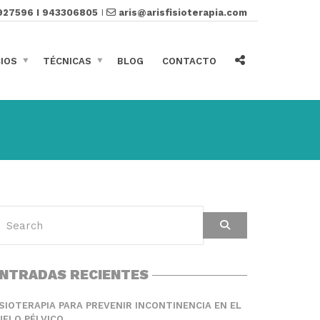
927596 I 943306805
I
aris@arisfisioterapia.com
CIOS
TÉCNICAS
BLOG
CONTACTO
NTRADAS RECIENTES
ISIOTERAPIA PARA PREVENIR INCONTINENCIA EN EL
UELO PÉLVICO