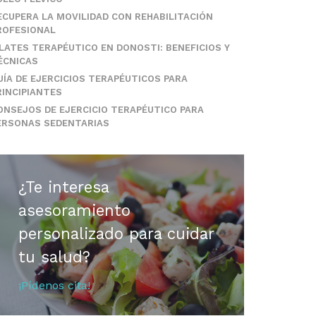
ECUPERA LA MOVILIDAD CON REHABILITACIÓN
ROFESIONAL
ILATES TERAPÉUTICO EN DONOSTI: BENEFICIOS Y
ÉCNICAS
UÍA DE EJERCICIOS TERAPÉUTICOS PARA
RINCIPIANTES
ONSEJOS DE EJERCICIO TERAPÉUTICO PARA
ERSONAS SEDENTARIAS
¿Te interesa
asesoramiento
personalizado para cuidar
tu salud?
¡Pídenos cita!