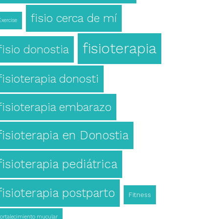
fisio cerca de mí
Exercise
fisioterapia
fisio donostia
fisioterapia donosti
fisioterapia embarazo
fisioterapia en Donostia
fisioterapia pediátrica
fisioterapia postparto
Fitness
fortalecimiento mucular