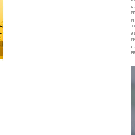
R
P
P
T
G
P
C
P