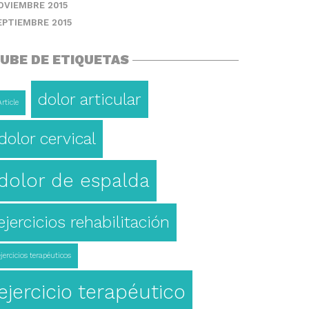
OVIEMBRE 2015
EPTIEMBRE 2015
UBE DE ETIQUETAS
dolor articular
Article
dolor cervical
dolor de espalda
ejercicios rehabilitación
ejercicios terapéuticos
ejercicio terapéutico