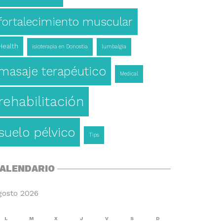
fortalecimiento muscular
Health
isioterapia en Donostia
lumbalgia
masaje terapéutico
Medical
rehabilitación
suelo pélvico
Tips
ALENDARIO
gosto 2026
L
M
X
J
V
S
D