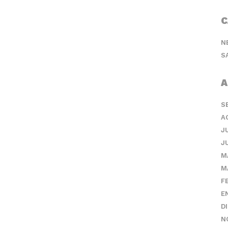
C
N
S
A
S
A
J
J
M
M
F
E
D
N