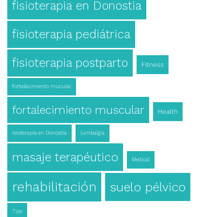
fisioterapia en Donostia
fisioterapia pediátrica
fisioterapia postparto
Fitness
fortalecimiento mucular
fortalecimiento muscular
Health
isioterapia en Donostia
lumbalgia
masaje terapéutico
Medical
rehabilitación
suelo pélvico
Tips