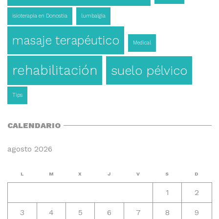
isioterapia en Donostia
lumbalgia
masaje terapéutico
Medical
rehabilitación
suelo pélvico
Tips
CALENDARIO
agosto 2026
L
M
X
J
V
S
D
1
2
3
4
5
6
7
8
9