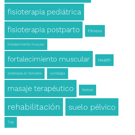
fisioterapia pediátrica
fisioterapia postparto
Fitness
fortalecimiento mucular
fortalecimiento muscular
Health
isioterapia en Donostia
lumbalgia
masaje terapéutico
Medical
rehabilitación
suelo pélvico
Tips