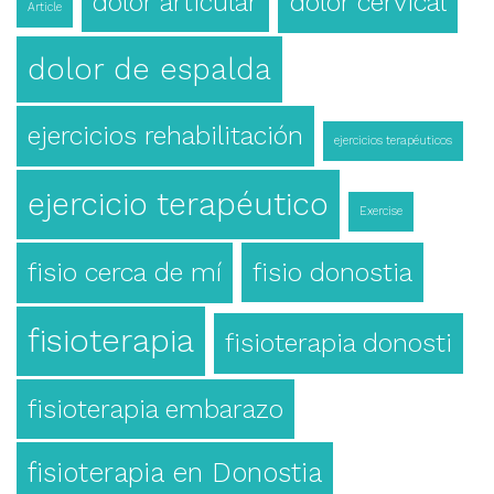
dolor articular
dolor cervical
Article
dolor de espalda
ejercicios rehabilitación
ejercicios terapéuticos
ejercicio terapéutico
Exercise
fisio cerca de mí
fisio donostia
fisioterapia
fisioterapia donosti
fisioterapia embarazo
fisioterapia en Donostia