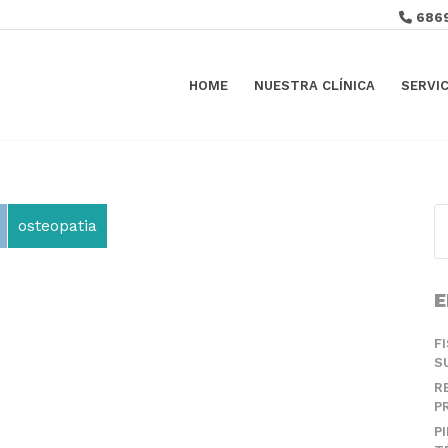
686
HOME
NUESTRA CLÍNICA
SERVI
osteopatia
E
F
S
R
P
P