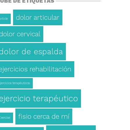
UBE DE ETIQUETAS
dolor articular
Article
dolor cervical
dolor de espalda
ejercicios rehabilitación
ejercicios terapéuticos
ejercicio terapéutico
fisio cerca de mí
Exercise