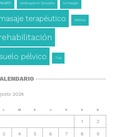
Health
isioterapia en Donostia
lumbalgia
masaje terapéutico
Medical
rehabilitación
suelo pélvico
Tips
ALENDARIO
gosto 2026
L
M
X
J
V
S
D
1
2
3
4
5
6
7
8
9