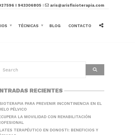
927596 I 943306805
I
aris@arisfisioterapia.com
CIOS
TÉCNICAS
BLOG
CONTACTO
NTRADAS RECIENTES
ISIOTERAPIA PARA PREVENIR INCONTINENCIA EN EL
UELO PÉLVICO
ECUPERA LA MOVILIDAD CON REHABILITACIÓN
ROFESIONAL
ILATES TERAPÉUTICO EN DONOSTI: BENEFICIOS Y