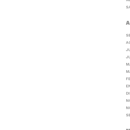
S
A
S
A
J
J
M
M
F
E
D
N
N
S