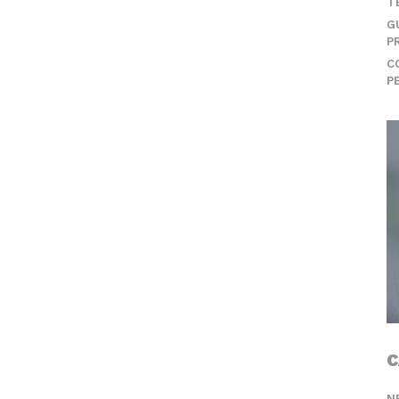
T
G
P
C
P
C
N