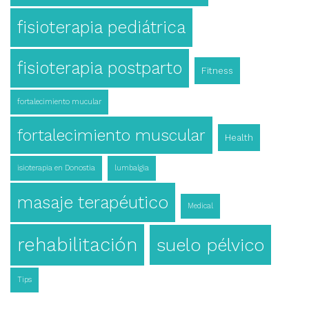
fisioterapia pediátrica
fisioterapia postparto
Fitness
fortalecimiento mucular
fortalecimiento muscular
Health
isioterapia en Donostia
lumbalgia
masaje terapéutico
Medical
rehabilitación
suelo pélvico
Tips