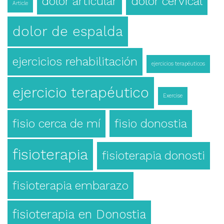
dolor articular
dolor cervical
Article
dolor de espalda
ejercicios rehabilitación
ejercicios terapéuticos
ejercicio terapéutico
Exercise
fisio cerca de mí
fisio donostia
fisioterapia
fisioterapia donosti
fisioterapia embarazo
fisioterapia en Donostia