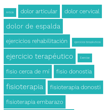
dolor articular
dolor cervical
Article
dolor de espalda
ejercicios rehabilitación
ejercicios terapéuticos
ejercicio terapéutico
Exercise
fisio cerca de mí
fisio donostia
fisioterapia
fisioterapia donosti
fisioterapia embarazo