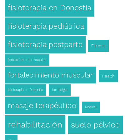
fisioterapia en Donostia
fisioterapia pediátrica
fisioterapia postparto
Fitness
fortalecimiento mucular
fortalecimiento muscular
Health
isioterapia en Donostia
lumbalgia
masaje terapéutico
Medical
rehabilitación
suelo pélvico