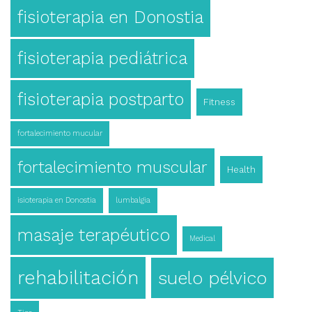
fisioterapia en Donostia
fisioterapia pediátrica
fisioterapia postparto
Fitness
fortalecimiento mucular
fortalecimiento muscular
Health
isioterapia en Donostia
lumbalgia
masaje terapéutico
Medical
rehabilitación
suelo pélvico