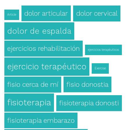
dolor articular
dolor cervical
Article
dolor de espalda
ejercicios rehabilitación
ejercicios terapéuticos
ejercicio terapéutico
Exercise
fisio cerca de mí
fisio donostia
fisioterapia
fisioterapia donosti
fisioterapia embarazo