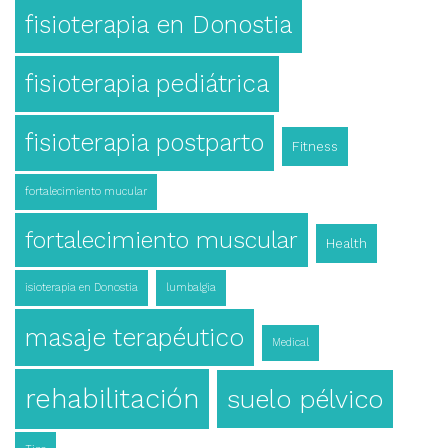
fisioterapia en Donostia
fisioterapia pediátrica
fisioterapia postparto
Fitness
fortalecimiento mucular
fortalecimiento muscular
Health
isioterapia en Donostia
lumbalgia
masaje terapéutico
Medical
rehabilitación
suelo pélvico