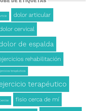
UBE DE ETIQUETAS
dolor articular
Article
dolor cervical
dolor de espalda
ejercicios rehabilitación
ejercicios terapéuticos
ejercicio terapéutico
fisio cerca de mí
Exercise