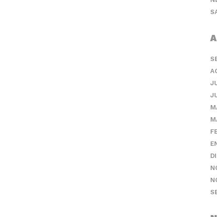
S
A
S
A
J
J
M
M
F
E
D
N
N
S