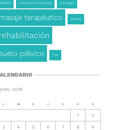
Health
isioterapia en Donostia
lumbalgia
masaje terapéutico
Medical
rehabilitación
suelo pélvico
Tips
ALENDARIO
gosto 2026
L
M
X
J
V
S
D
1
2
3
4
5
6
7
8
9