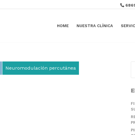
686
HOME
NUESTRA CLÍNICA
SERVI
Neuromodulación percutánea
E
F
S
R
P
P