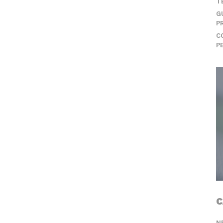
T
G
P
C
P
C
N