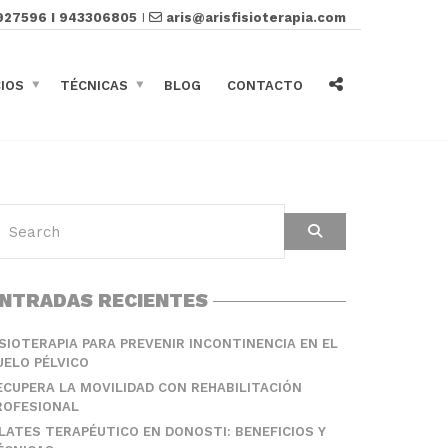
927596 I 943306805
I
aris@arisfisioterapia.com
CIOS
TÉCNICAS
BLOG
CONTACTO
NTRADAS RECIENTES
ISIOTERAPIA PARA PREVENIR INCONTINENCIA EN EL
UELO PÉLVICO
ECUPERA LA MOVILIDAD CON REHABILITACIÓN
ROFESIONAL
ILATES TERAPÉUTICO EN DONOSTI: BENEFICIOS Y