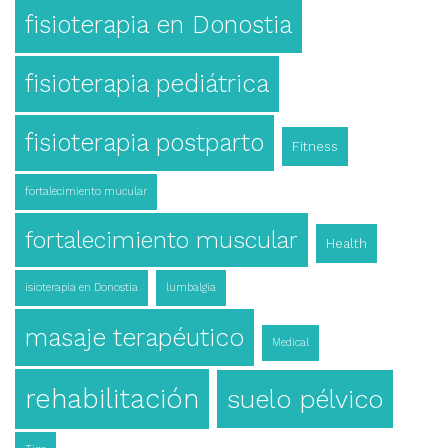
fisioterapia en Donostia
fisioterapia pediátrica
fisioterapia postparto
Fitness
fortalecimiento mucular
fortalecimiento muscular
Health
isioterapia en Donostia
lumbalgia
masaje terapéutico
Medical
rehabilitación
suelo pélvico