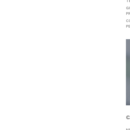
T
G
P
C
P
C
N