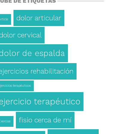
UBE DE ETIQUETAS
dolor articular
Article
dolor cervical
dolor de espalda
ejercicios rehabilitación
ejercicios terapéuticos
ejercicio terapéutico
fisio cerca de mí
Exercise