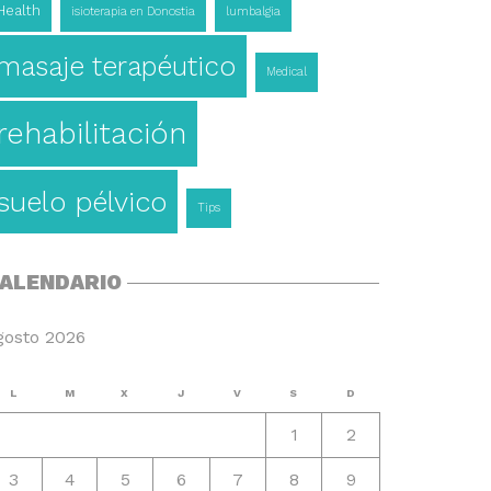
Health
isioterapia en Donostia
lumbalgia
masaje terapéutico
Medical
rehabilitación
suelo pélvico
Tips
ALENDARIO
gosto 2026
L
M
X
J
V
S
D
1
2
3
4
5
6
7
8
9