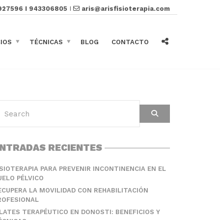
927596 I 943306805
I
aris@arisfisioterapia.com
CIOS
TÉCNICAS
BLOG
CONTACTO
NTRADAS RECIENTES
ISIOTERAPIA PARA PREVENIR INCONTINENCIA EN EL
UELO PÉLVICO
ECUPERA LA MOVILIDAD CON REHABILITACIÓN
ROFESIONAL
ILATES TERAPÉUTICO EN DONOSTI: BENEFICIOS Y