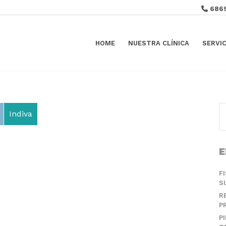
686
HOME
NUESTRA CLÍNICA
SERVI
Indiva
E
F
S
R
P
P