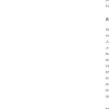
S
A
S
A
J
J
M
M
F
E
D
N
N
S