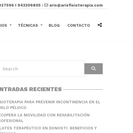
927596 I 943306805
I
aris@arisfisioterapia.com
CIOS
TÉCNICAS
BLOG
CONTACTO
NTRADAS RECIENTES
ISIOTERAPIA PARA PREVENIR INCONTINENCIA EN EL
UELO PÉLVICO
ECUPERA LA MOVILIDAD CON REHABILITACIÓN
ROFESIONAL
ILATES TERAPÉUTICO EN DONOSTI: BENEFICIOS Y