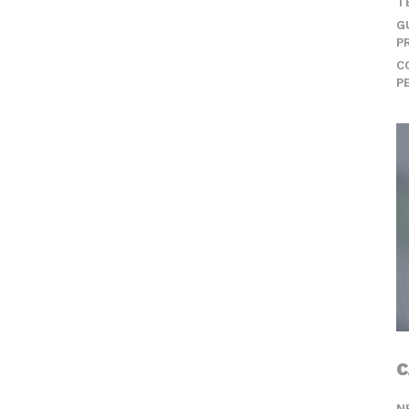
T
G
P
C
P
C
N