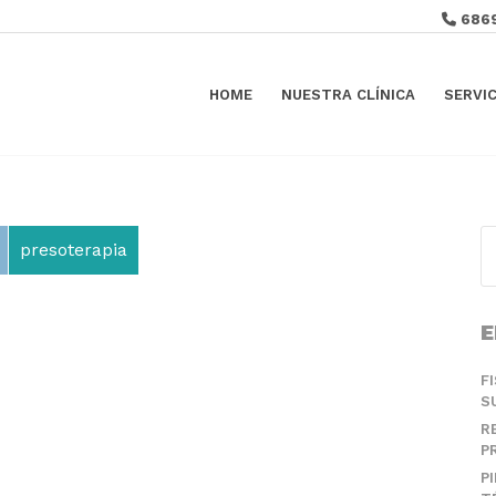
686
HOME
NUESTRA CLÍNICA
SERVI
presoterapia
E
F
S
R
P
P