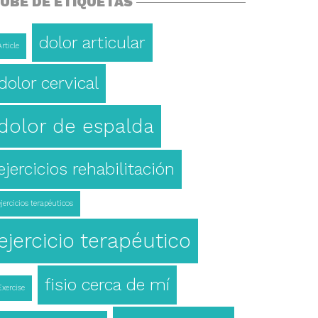
UBE DE ETIQUETAS
dolor articular
Article
dolor cervical
dolor de espalda
ejercicios rehabilitación
ejercicios terapéuticos
ejercicio terapéutico
fisio cerca de mí
Exercise