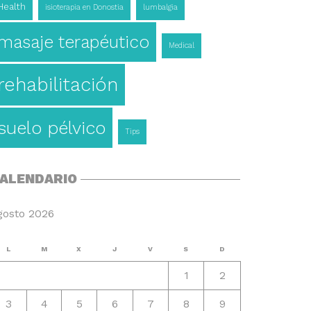
Health
isioterapia en Donostia
lumbalgia
masaje terapéutico
Medical
rehabilitación
suelo pélvico
Tips
ALENDARIO
gosto 2026
L
M
X
J
V
S
D
1
2
3
4
5
6
7
8
9