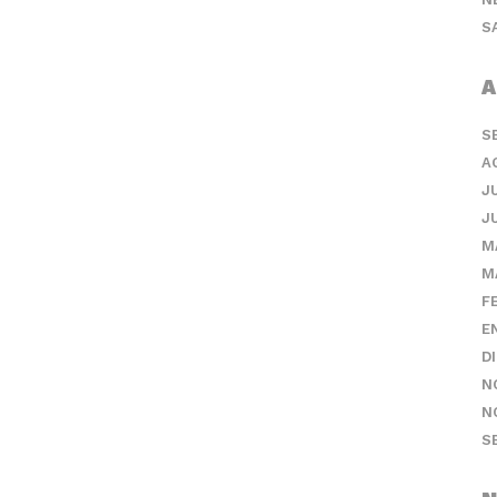
S
A
S
A
J
J
M
M
F
E
D
N
N
S