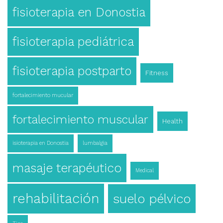
fisioterapia en Donostia
fisioterapia pediátrica
fisioterapia postparto
Fitness
fortalecimiento mucular
fortalecimiento muscular
Health
isioterapia en Donostia
lumbalgia
masaje terapéutico
Medical
rehabilitación
suelo pélvico