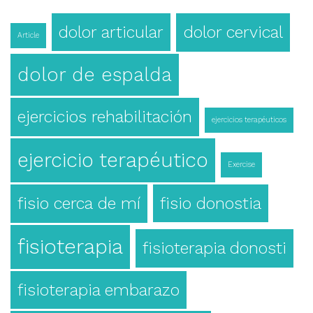
dolor articular
dolor cervical
Article
dolor de espalda
ejercicios rehabilitación
ejercicios terapéuticos
ejercicio terapéutico
Exercise
fisio cerca de mí
fisio donostia
fisioterapia
fisioterapia donosti
fisioterapia embarazo