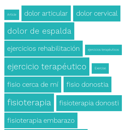
dolor articular
dolor cervical
Article
dolor de espalda
ejercicios rehabilitación
ejercicios terapéuticos
ejercicio terapéutico
Exercise
fisio cerca de mí
fisio donostia
fisioterapia
fisioterapia donosti
fisioterapia embarazo