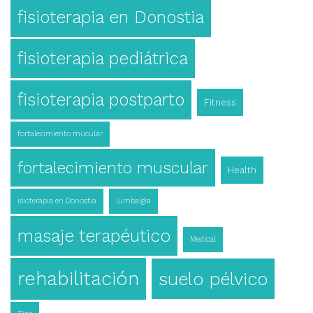
fisioterapia en Donostia
fisioterapia pediátrica
fisioterapia postparto
Fitness
fortalecimiento mucular
fortalecimiento muscular
Health
isioterapia en Donostia
lumbalgia
masaje terapéutico
Medical
rehabilitación
suelo pélvico