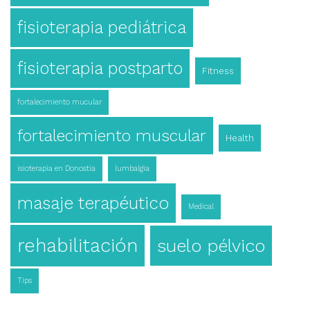
fisioterapia pediátrica
fisioterapia postparto
Fitness
fortalecimiento mucular
fortalecimiento muscular
Health
isioterapia en Donostia
lumbalgia
masaje terapéutico
Medical
rehabilitación
suelo pélvico
Tips