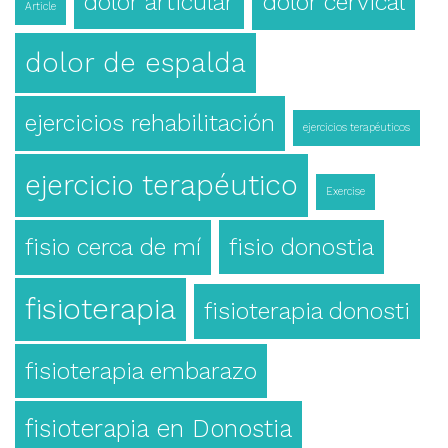
dolor articular
dolor cervical
Article
dolor de espalda
ejercicios rehabilitación
ejercicios terapéuticos
ejercicio terapéutico
Exercise
fisio cerca de mí
fisio donostia
fisioterapia
fisioterapia donosti
fisioterapia embarazo
fisioterapia en Donostia