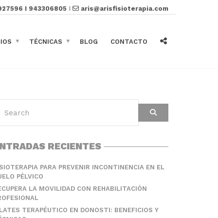
927596 I 943306805
I
aris@arisfisioterapia.com
CIOS
TÉCNICAS
BLOG
CONTACTO
NTRADAS RECIENTES
ISIOTERAPIA PARA PREVENIR INCONTINENCIA EN EL
UELO PÉLVICO
ECUPERA LA MOVILIDAD CON REHABILITACIÓN
ROFESIONAL
ILATES TERAPÉUTICO EN DONOSTI: BENEFICIOS Y