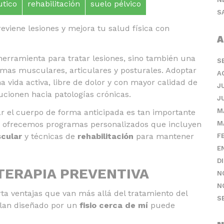
utico
rehabilitación
suelo pélvico
S
eviene lesiones y mejora tu salud física con
A
herramienta para tratar lesiones, sino también una
S
mas musculares, articulares y posturales. Adoptar
A
vida activa, libre de dolor y con mayor calidad de
J
ucionen hacia patologías crónicas.
J
M
 el cuerpo de forma anticipada es tan importante
lo, ofrecemos programas personalizados que incluyen
M
scular
y técnicas de
rehabilitación
para mantener
F
E
D
OTERAPIA PREVENTIVA
N
N
rta ventajas que van más allá del tratamiento del
S
plan diseñado por un
fisio cerca de mí
puede