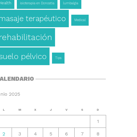
Health
isioterapia en Donostia
lumbalgia
masaje terapéutico
Medical
rehabilitación
suelo pélvico
Tips
ALENDARIO
unio 2025
L
M
X
J
V
S
D
1
2
3
4
5
6
7
8