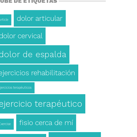
UBE DE ETIQUETAS
dolor articular
Article
dolor cervical
dolor de espalda
ejercicios rehabilitación
ejercicios terapéuticos
ejercicio terapéutico
fisio cerca de mí
Exercise