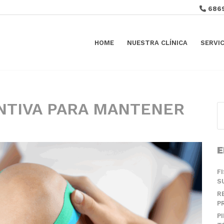
686
HOME
NUESTRA CLÍNICA
SERVI
ENTIVA PARA MANTENER
E
F
S
R
P
P