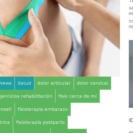
T
G
P
C
P
News
Salud
dolor articular
dolor cervical
ejercicios rehabilitación
fisio cerca de mí
onosti
fisioterapia embarazo
C
trica
fisioterapia postparto
N