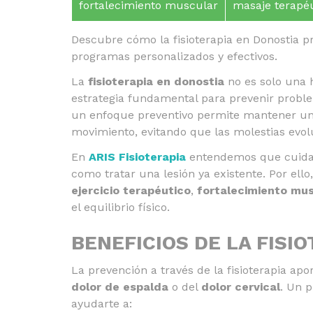
fortalecimiento muscular
masaje terapé
Descubre cómo la fisioterapia en Donostia pr
programas personalizados y efectivos.
La
fisioterapia en donostia
no es solo una 
estrategia fundamental para prevenir proble
un enfoque preventivo permite mantener una 
movimiento, evitando que las molestias evol
En
ARIS Fisioterapia
entendemos que cuidar
como tratar una lesión ya existente. Por el
ejercicio terapéutico
,
fortalecimiento mu
el equilibrio físico.
BENEFICIOS DE LA FISI
La prevención a través de la fisioterapia apo
dolor de espalda
o del
dolor cervical
. Un 
ayudarte a: