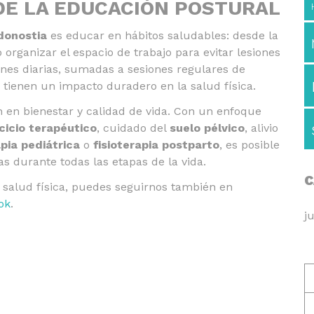
DE LA EDUCACIÓN POSTURAL
 donostia
es educar en hábitos saludables: desde la
organizar el espacio de trabajo para evitar lesiones
nes diarias, sumadas a sesiones regulares de
, tienen un impacto duradero en la salud física.
 en bienestar y calidad de vida. Con un enfoque
cicio terapéutico
, cuidado del
suelo pélvico
, alivio
apia pediátrica
o
fisioterapia postparto
, es posible
as durante todas las etapas de la vida.
C
 salud física, puedes seguirnos también en
ok
.
j