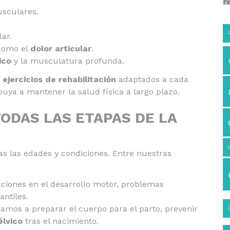
N
usculares.
lar.
 como el
dolor articular
.
ico
y la musculatura profunda.
e
ejercicios de rehabilitación
adaptados a cada
uya a mantener la salud física a largo plazo.
ODAS LAS ETAPAS DE LA
as las edades y condiciones. Entre nuestras
iones en el desarrollo motor, problemas
antiles.
mos a preparar el cuerpo para el parto, prevenir
élvico
tras el nacimiento.