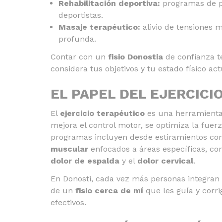
Rehabilitación deportiva:
programas de pr
deportistas.
Masaje terapéutico:
alivio de tensiones m
profunda.
Contar con un
fisio Donostia
de confianza t
considera tus objetivos y tu estado físico act
EL PAPEL DEL EJERCICI
El
ejercicio terapéutico
es una herramienta c
mejora el control motor, se optimiza la fuerz
programas incluyen desde estiramientos co
muscular
enfocados a áreas específicas, co
dolor de espalda
y el
dolor cervical
.
En Donosti, cada vez más personas integran e
de un
fisio cerca de mí
que les guía y corri
efectivos.