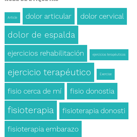
dolor articular
dolor cervical
Article
dolor de espalda
ejercicios rehabilitación
ejercicios terapéuticos
ejercicio terapéutico
Exercise
fisio cerca de mí
fisio donostia
fisioterapia
fisioterapia donosti
fisioterapia embarazo