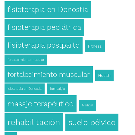
fisioterapia en Donostia
fisioterapia pediátrica
fisioterapia postparto
Fitness
fortalecimiento mucular
fortalecimiento muscular
Health
isioterapia en Donostia
lumbalgia
masaje terapéutico
Medical
rehabilitación
suelo pélvico