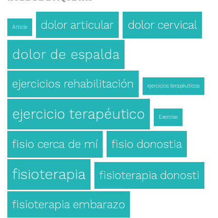
dolor articular
dolor cervical
Article
dolor de espalda
ejercicios rehabilitación
ejercicios terapéuticos
ejercicio terapéutico
Exercise
fisio cerca de mí
fisio donostia
fisioterapia
fisioterapia donosti
fisioterapia embarazo