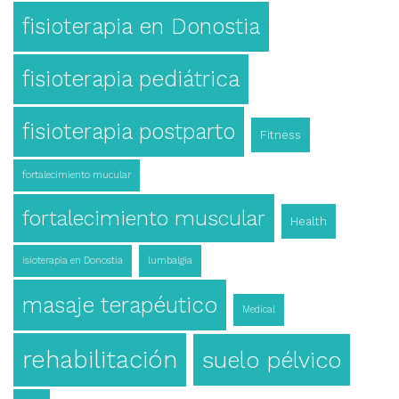
fisioterapia en Donostia
fisioterapia pediátrica
fisioterapia postparto
Fitness
fortalecimiento mucular
fortalecimiento muscular
Health
isioterapia en Donostia
lumbalgia
masaje terapéutico
Medical
rehabilitación
suelo pélvico