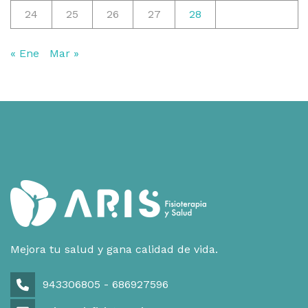
24
25
26
27
28
« Ene
Mar »
Mejora tu salud y gana calidad de vida.
943306805 - 686927596