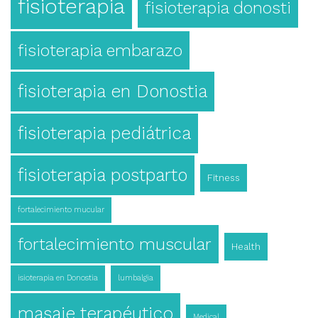
fisioterapia
fisioterapia donosti
fisioterapia embarazo
fisioterapia en Donostia
fisioterapia pediátrica
fisioterapia postparto
Fitness
fortalecimiento mucular
fortalecimiento muscular
Health
isioterapia en Donostia
lumbalgia
masaje terapéutico
Medical